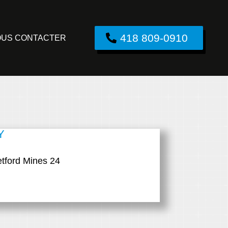
418 809-0910
US CONTACTER
Y
tford Mines 24