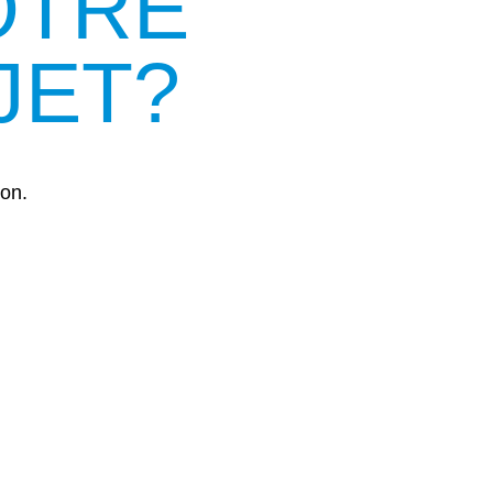
OTRE
JET?
ion.